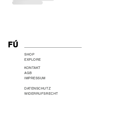
FÚ
SHOP
EXPLORE
KONTAKT
AGB
IMPRESSUM
DATENSCHUTZ
WIDERRUFSRECHT
VERSAND UND RETOUREN
VERSAND-
UND
ZAHLUNGSINFORMATIONEN
contact@fu-objects.de
© Copyright